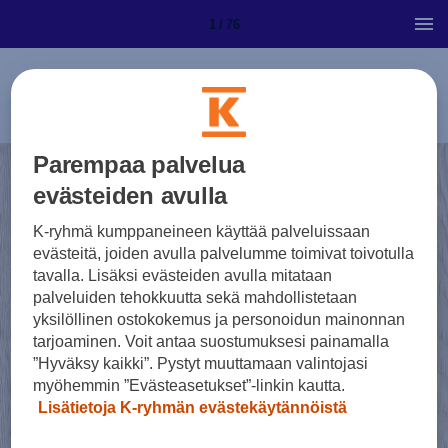
1 / 76
Parempaa palvelua
evästeiden avulla
K-ryhmä kumppaneineen käyttää palveluissaan
evästeitä, joiden avulla palvelumme toimivat toivotulla
tavalla. Lisäksi evästeiden avulla mitataan
palveluiden tehokkuutta sekä mahdollistetaan
yksilöllinen ostokokemus ja personoidun mainonnan
tarjoaminen. Voit antaa suostumuksesi painamalla
”Hyväksy kaikki”. Pystyt muuttamaan valintojasi
myöhemmin ”Evästeasetukset”-linkin kautta.
Lisätietoja K-ryhmän evästekäytännöistä